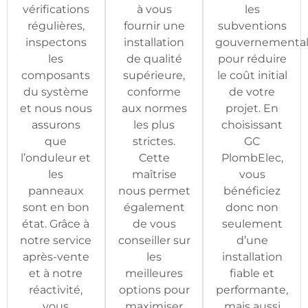
vérifications
à vous
les
régulières,
fournir une
subventions
inspectons
installation
gouvernemental
les
de qualité
pour réduire
composants
supérieure,
le coût initial
du système
conforme
de votre
et nous nous
aux normes
projet. En
assurons
les plus
choisissant
que
strictes.
GC
l’onduleur et
Cette
PlombElec,
les
maîtrise
vous
panneaux
nous permet
bénéficiez
sont en bon
également
donc non
état. Grâce à
de vous
seulement
notre service
conseiller sur
d’une
après-vente
les
installation
et à notre
meilleures
fiable et
réactivité,
options pour
performante,
vous
maximiser
mais aussi