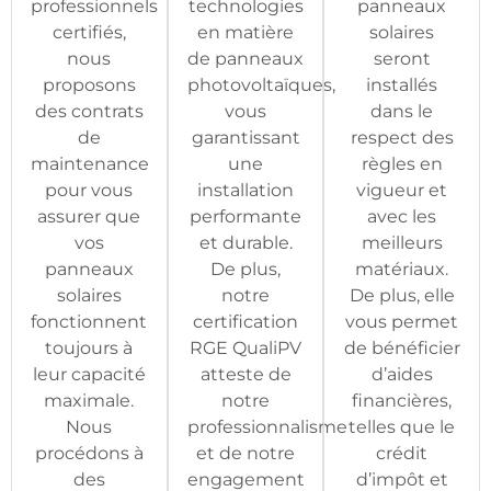
professionnels
technologies
panneaux
certifiés,
en matière
solaires
nous
de panneaux
seront
proposons
photovoltaïques,
installés
des contrats
vous
dans le
de
garantissant
respect des
maintenance
une
règles en
pour vous
installation
vigueur et
assurer que
performante
avec les
vos
et durable.
meilleurs
panneaux
De plus,
matériaux.
solaires
notre
De plus, elle
fonctionnent
certification
vous permet
toujours à
RGE QualiPV
de bénéficier
leur capacité
atteste de
d’aides
maximale.
notre
financières,
Nous
professionnalisme
telles que le
procédons à
et de notre
crédit
des
engagement
d’impôt et